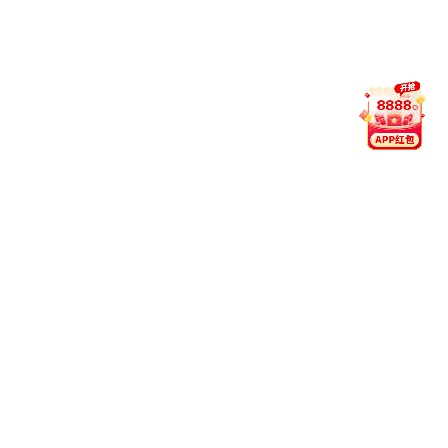
香波特建议森林狼考虑保罗作为控卫替代
近年来，森林狼队在NBA的竞争中逐渐崭露头角，而球队控
卫的选择显得...
2026-06-09