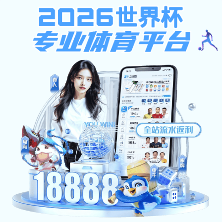
注册入口
千亿体育官方
APP与网页版入
口｜畅享全球体育赛事与数据
服务
欢迎访问
千亿体育官方
，提供全面覆盖足球、
篮球、电竞等项目的赛事资讯与数据内容， 支
持
APP下载
与
网页使用
，每日同步更新千场比
赛，聚焦热门体育内容， 助您轻松获取赛事动
态，掌握比赛节奏。