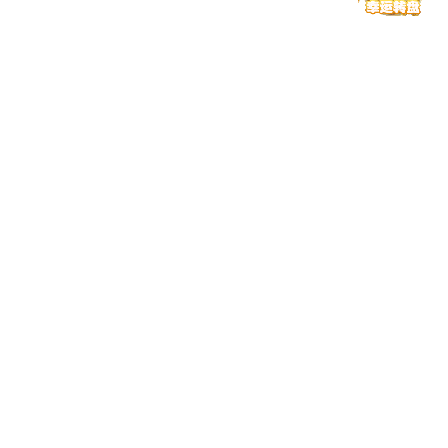
等，以确保每位运动员都能在安全环境下参与竞技。
这种长远规划将有助于维护整个联盟生态平衡，让更
高水平、更具竞争性的篮球赛事持续发展下去。
总结：
综上所述，“戈贝尔因垫脚文班遭罚一级恶意与技犯
马刺获四罚球及球权优势”这一事件，不仅引发了大家
对具体违规则性质、裁判执法标准，以及球队心理状
态等多方面问题的思考，同时也揭示出当前职业体育
领域面临的一些挑战。从某种意义上来说，它既是一
场竞技赛事，也是有关公平、公正与道德观念的大讨
论。
未来，我们期待通过这些讨论能够促进更科学合理的