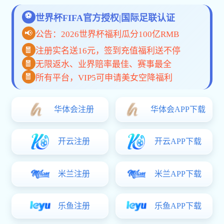
手机App
网页版
戈贝尔因垫脚文班遭罚一级恶
意与技犯马刺获四罚球及球权
优势
2026-07-08 01:21
38 次阅读
首页
/
体育看点