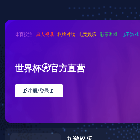
千亿体育官方
A
欢迎访问
千亿体育官方
，提供全面覆
更新千场比赛