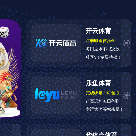
注册入口
育赛事与数据服务
 支持
APP下载
与
网页使用
，每日同步
掌握比赛节奏。