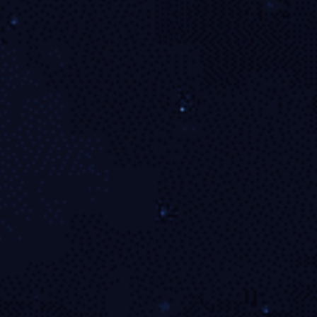
力出众老将后卫
平常常决定着球队的竞争力。近期，卡斯...
场领先76人24
约尼克斯队展现了惊人的三分球能力，在...