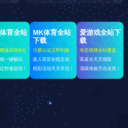
也会关注他可能离开的原因和影响。此外，
位球员的情况，总结出皇马在面对新老交替
，更是在场下积极参与球队事务，成为更衣
这种精神感染了周围的每一个人。
，自己与这支球队之间有着不可割舍的联
让球迷们更加信任他的决策。
防守端还是进攻端都能发挥自己的优势。这