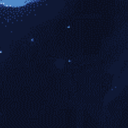
帕森斯直言若为里夫斯经纪人会建议交易
在当今的NBA联盟中，球队的发展与球员之间的配合显
2026-06-07