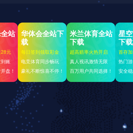
了当今足球运动员在比赛中展现出的超凡技艺。本文将从四个方
风格的进球在现代足球中的意义；接着，回顾恩里克与登贝莱之
和精准射门为球队打入关键进球。他接到队友传球后，在极短时
守队员的重心，从而完成了一个令人瞩目的过人动作。
度，并用非惯用脚完成了这一壮举。这种技术上的娴熟与自信，
的技巧往往只存在于电子游戏中，而现实生活中能够做到者屈指
万变的比赛环境中冷静处理问题与决策能力，是一种极高水平的
性。