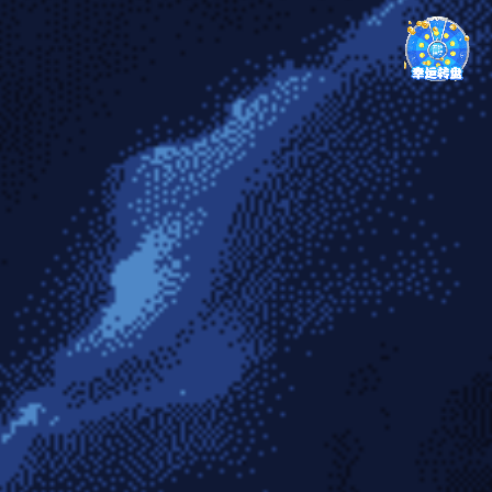
双方之间良好的互动与信任，为球队注入了
还是依靠团队配合，都必须找到最佳平衡
励更多类似于他的天才少年，让他们有机会
文化，并激励新一代踢出更加精彩纷呈的比
的重要性，同时也揭示出现代足球更加注重
更震撼人心的体育盛宴。