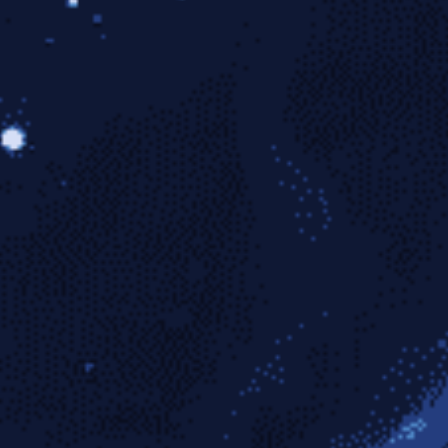
如果没有实际表现支撑，再优秀的人才也难以获得认可。因此，
多可能性。
要性，同时也提醒我们关注团队协作的重要性。无论是单打独斗
地运用各自特长，共同为胜利而努力。
从登贝莱身上汲取灵感，不断追求卓越。同时，各级联赛也应鼓
于整个足球界而言，无疑是积极向上的发展方向。
有创造力和突破性的选手涌现出来，他们将继续丰富我们的赛事
电子游戏中的奇迹画面的评价，不仅反映出个体运动员卓越技艺
我们有理由相信，未来将会有更多的新星崭露头角，为我们带来