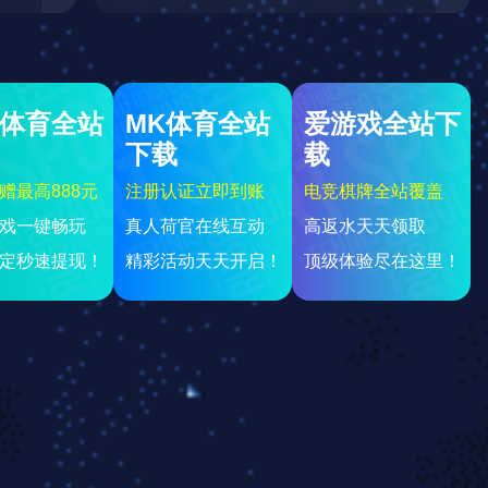
面详细探讨恩里克的赞美之辞：首先，分析
间的关系及其背景；最后，总结这一事件对
间内做出了判断，选择了一条最优路线进行
使得他的进球不仅仅是一个简单的得分，更
可数。
足球智慧体现。恩里克对此赞叹不已，更加