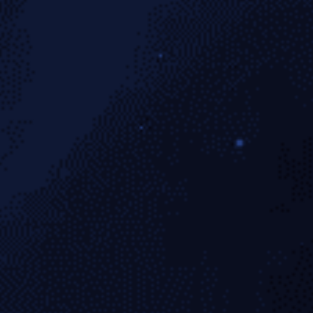
布罗佐维奇失误致对手破
得赞誉的球员...
在近期的一场比赛中，布罗佐维
2026-08-07