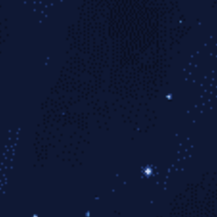
队开始强调技术和速度相结合。登贝莱所展现出的个人能力正是
，这样使得他成为对方后防线的一大威胁。
为它不仅能带来更多进攻机会，还能吸引观众眼球，提高比赛观
种风格已经成为当代足球发展的重要趋势。
模仿和学习，他们希望能够像登贝莱一样，通过努力实现自己的
回顾
来都非常关注年轻球员的发展。他对于登贝莱的不吝赞美，其实
参与大赛，以便他们能够积累经验并提高实力。
是一种相互理解与支持。恩里克相信，每位年轻球员都有无限潜
出色地发挥时，作为教练，自然会感到由衷欣慰。