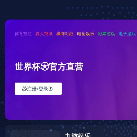
千亿体育官方
A
欢迎访问
千亿体育官方
，提供全面覆
更新千场比赛